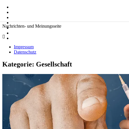
Zum
Suche
Inhalt
nach:
springen
Zeitkommentare
Nachrichten- und Meinungsseite
Impressum
Datenschutz
Kategorie:
Gesellschaft