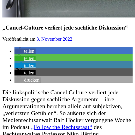
„Cancel-Culture verliert jede sachliche Diskussion“
Veröffentlicht am
3. November 2022
teilen
teilen
teilen
teilen
drucken
Die linkspolitische Cancel Culture verliert jede
Diskussion gegen sachliche Argumente – ihre
Argumentationen beruhen allein auf subjektiven,
„verletzten Gefühlen“. So äußerte sich der
Medienrechtsanwalt Ralf Höcker vergangene Woche
im Podcast
„Follow the Rechtsstaat“
des
Rechtsanwaltes Professor Niko Härting.