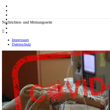
Zum
Suche
Inhalt
nach:
springen
Zeitkommentare
Nachrichten- und Meinungsseite
Impressum
Datenschutz