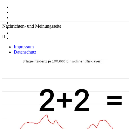
Zum
Suche
Inhalt
nach:
springen
Zeitkommentare
Nachrichten- und Meinungsseite
Impressum
Datenschutz