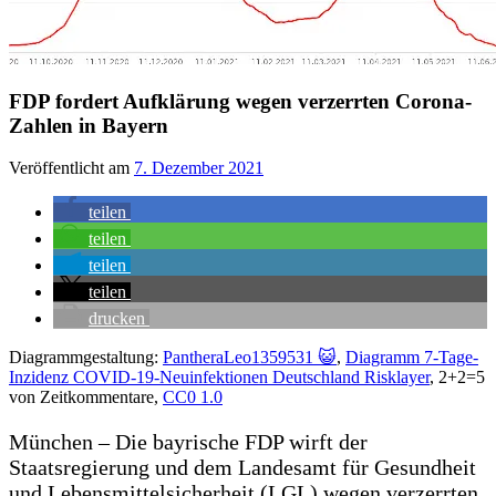
FDP fordert Aufklärung wegen verzerrten Corona-
Zahlen in Bayern
Veröffentlicht am
7. Dezember 2021
teilen
teilen
teilen
teilen
drucken
Diagrammgestaltung:
PantheraLeo1359531 😺
,
Diagramm 7-Tage-
Inzidenz COVID-19-Neuinfektionen Deutschland Risklayer
, 2+2=5
von Zeitkommentare,
CC0 1.0
München – Die bayrische FDP wirft der
Staatsregierung und dem Landesamt für Gesundheit
und Lebensmittelsicherheit (LGL) wegen verzerrten