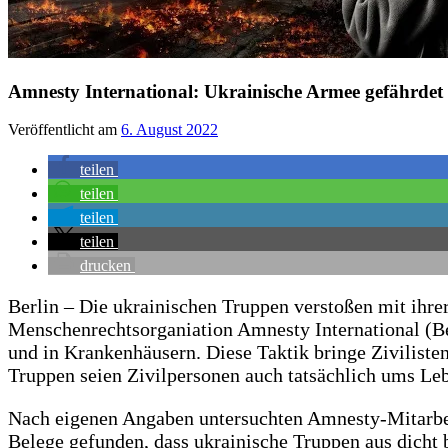
Amnesty International: Ukrainische Armee gefährdet Z
Veröffentlicht am
6. August 2022
teilen
teilen
teilen
teilen
drucken
Berlin – Die ukrainischen Truppen verstoßen mit ihr
Menschenrechtsorganiation Amnesty International (Be
und in Krankenhäusern. Diese Taktik bringe Ziviliste
Truppen seien Zivilpersonen auch tatsächlich ums Le
Nach eigenen Angaben untersuchten Amnesty-Mitarbeit
Belege gefunden, dass ukrainische Truppen aus dicht 