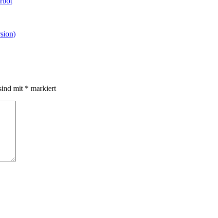
rbot
sion)
sind mit
*
markiert