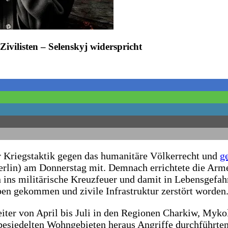
ivilisten – Selenskyj widerspricht
er Kriegstaktik gegen das humanitäre Völkerrecht und
g
rlin) am Donnerstag mit. Demnach errichtete die Arme
n ins militärische Kreuzfeuer und damit in Lebensgefah
ben gekommen und zivile Infrastruktur zerstört worden
er von April bis Juli in den Regionen Charkiw, Mykol
besiedelten Wohngebieten heraus Angriffe durchführten