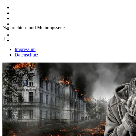
Zum
Suche
Inhalt
nach:
springen
Zeitkommentare
Nachrichten- und Meinungsseite
Impressum
Datenschutz