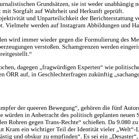
ournalistischen Grundsätzen, sie ist weder unabhängig n
 mit Sorgfalt auf Wahrheit und Herkunft geprüft.
ektivität und Unparteilichkeit der Berichterstattung ve
t. Vielmehr werden auf Instagram Abbildungen und H
en wird immer wieder gegen die Formulierung des Med
Überzeugungen verstoßen. Schamgrenzen werden eingeri
eitgestellt.“
ochen, dagegen „fragwürdigen Experten“ wie politisch
 den ÖRR auf, in Geschlechterfragen zukünftig „sachan
kämpfer der queeren Bewegung“, gehören die fünf Autor
ie würden in Anbetracht des politisch geplanten neuen
allen Rohren gegen Trans-Rechte“ schießen. Da 9.080 
ut Kram ein wichtiger Teil der Identität vieler „Welt“-
s lästig und obskur zu empfinden“. Es sei ein „Desaster