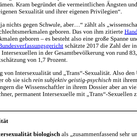
tkämen. Kram begründet die vermeintlichen Ängsten un
igenen Sexualität und ihrer eigenen Privilegien“.
ja nichts gegen Schwule, aber…“ zählt als „wissenschaf
eschlechtsmerkmalen geboren. Das von ihm zitierte
Hand
kmalen geboren – es besteht also eine große Spanne un
Bundesverfassungsgericht
schätzte 2017 die Zahl der i
 Intersexuellen in der Gesamtbevölkerung von rund 83,
tschätzung von 1,7 Prozent.
von Intersexualität und „Trans“-Sexualität. Also den 
r ob sie sich
rein subjektiv geistig-psychisch
mit ihrem
ngern die Wissenschaftler in ihrem Dossier aber an vi
ner, permanent Intersexuelle mit „Trans“-Sexuellen z
ität
tersexualität
biologisch
als „zusammenfassend sehr un