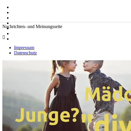
Zum
Suche
Inhalt
nach:
springen
Zeitkommentare
Nachrichten- und Meinungsseite
Impressum
Datenschutz