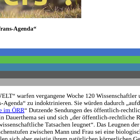
„Trans-Agenda“
„WELT“ warfen vergangene Woche 120 Wissenschaftler
s-Agenda“ zu indoktrinieren. Sie würden dadurch „aufd
gie im ÖRR
“ Dutzende Sendungen des öffentlich-rechtl
in Dauerthema sei und sich „der öffentlich-rechtliche 
wissenschaftliche Tatsachen leugnet“. Das Leugnen de
schenstufen zwischen Mann und Frau sei eine biologisc
len sich aber geistig ihrem natürlichen körperlichen G