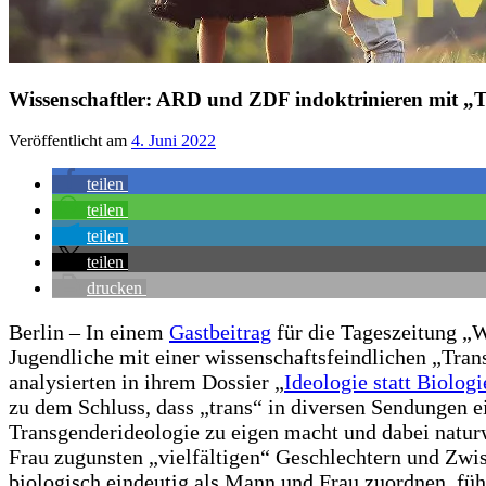
Wissenschaftler: ARD und ZDF indoktrinieren mit 
Veröffentlicht am
4. Juni 2022
teilen
teilen
teilen
teilen
drucken
Berlin – In einem
Gastbeitrag
für die Tageszeitung 
Jugendliche mit einer wissenschaftsfeindlichen „Tran
analysierten in ihrem Dossier „
Ideologie statt Biolo
zu dem Schluss, dass „trans“ in diversen Sendungen e
Transgenderideologie zu eigen macht und dabei natur
Frau zugunsten „vielfältigen“ Geschlechtern und Zwi
biologisch eindeutig als Mann und Frau zuordnen, füh