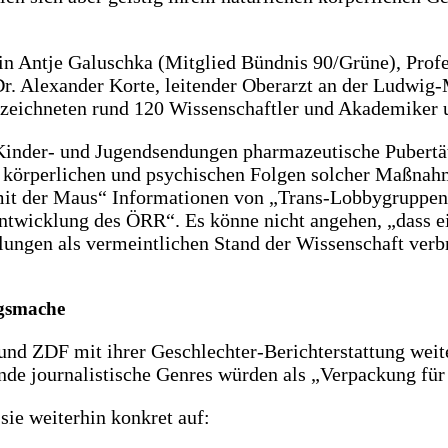
n Antje Galuschka (Mitglied Bündnis 90/Grüne), Profe
 Dr. Alexander Korte, leitender Oberarzt an der Ludwi
zeichneten rund 120 Wissenschaftler und Akademiker un
 Kinder- und Jugendsendungen pharmazeutische Pubertä
n körperlichen und psychischen Folgen solcher Maßnah
mit der Maus“ Informationen von „Trans-Lobbygruppen“
Entwicklung des ÖRR“. Es könne nicht angehen, „dass e
lungen als vermeintlichen Stand der Wissenschaft verb
ngsmache
nd ZDF mit ihrer Geschlechter-Berichterstattung weit
tende journalistische Genres würden als „Verpackung 
sie weiterhin konkret auf: