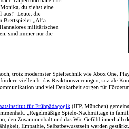
h nach Taipeh und baue dort
Monika, du ziehst eine
l aus!“ Leute, die
 Brettspieler „Alfa-
 Hannelores militärischen
en, sind immer nur die
noch, trotz modernster Spieltechnik wie Xbox One, Pla
 fördern vielleicht das Reaktionsvermögen, soziale K
 Kommunikation und viel Denkarbeit sorgen für Förderun
taatsinstitut für Frühpädagogik
(IFP, München) gemein
ammenhalt. „Regelmäßige Spiele-Nachmittage in famil
on, den Zusammenhalt und das Wir-Gefühl innerhalb d
higkeit, Empathie, Selbstbewusstsein werden gestärkt.