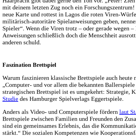
Haarpracht gibt dabei gerne den Ton vor. „Peter! Zie
mit deinem letzten Zug noch ein Forschungszentrum! 
neue Karte und rottest in Lagos die roten Viren-Würfe
militärisch-autoritäre Spielanweisungen geben, nennen
Spieler“. Wenn die Viren trotz – oder gerade wegen –
Anweisungen schließlich doch die Menschheit ausrott
anderen schuld.
Faszination Brettspiel
Warum faszinieren klassische Brettspiele auch heute 
„Computer- und vor allem die bekannten Ballerspiele
strategischen Brettspiel ist es umgekehrt: Strategie,
Studie
des Hamburger Spielverlags Eggertspiele.
Anders als Video- und Computerspiele fördern
laut S
Brettspiele zwischen Familien und Freunden den Zus
sind ein gemeinsames Erlebnis, das die Kommunikati
stärkt.“ Die sozialen Kompetenzen wie Kooperationsfä