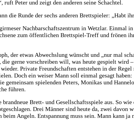
, ruft Peter und zeigt den anderen seine Schachtel.
dann die Runde der sechs anderen Brettspieler: „Habt ih
ergirmeser Nachbarschaftszentrum in Wetzlar. Einmal in
achsene zum öffentlichen Brettspiel-Treff und frönen
istoph, der etwas Abwechslung wünscht und „nur mal scha
, die gerne vorschreiben will, was heute gespielt wird
eder. Private Freundschaften entstehen in der Regel ni
elen. Doch ein weiser Mann soll einmal gesagt haben
ie gemeinsam spielenden Peters, Monikas und Hannelores
che führen.
 brandneue Brett- und Gesellschaftsspiele aus. So wie 
tgeschlagen. Drei Männer sind heute da, zwei davon 
en beim Angeln. Entspannung muss sein. Mann kann ja 