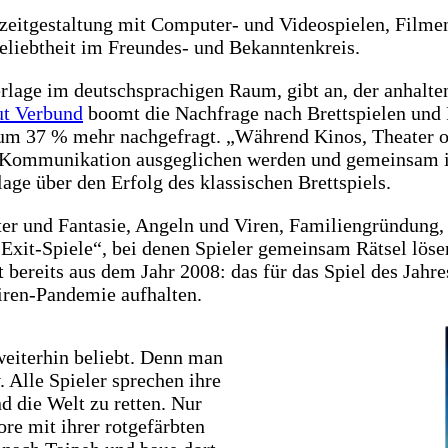
eizeitgestaltung mit Computer- und Videospielen, Film
eliebtheit im Freundes- und Bekanntenkreis.
verlage im deutschsprachigen Raum, gibt an, der anhalt
ut Verbund
boomt die Nachfrage nach Brettspielen und 
um 37 % mehr nachgefragt. „Während Kinos, Theater od
e Kommunikation ausgeglichen werden und gemeinsam in
e über den Erfolg des klassischen Brettspiels.
ter und Fantasie, Angeln und Viren, Familiengründung
 „Exit-Spiele“, bei denen Spieler gemeinsam Rätsel lö
bereits aus dem Jahr 2008: das für das Spiel des Jahr
iren-Pandemie aufhalten.
weiterhin beliebt. Denn man
. Alle Spieler sprechen ihre
d die Welt zu retten. Nur
re mit ihrer rotgefärbten