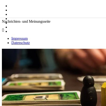
Zum
Suche
Inhalt
nach:
springen
Zeitkommentare
Nachrichten- und Meinungsseite
Impressum
Datenschutz