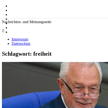
Zum
Suche
Inhalt
nach:
springen
Zeitkommentare
Nachrichten- und Meinungsseite
Impressum
Datenschutz
Schlagwort:
freiheit