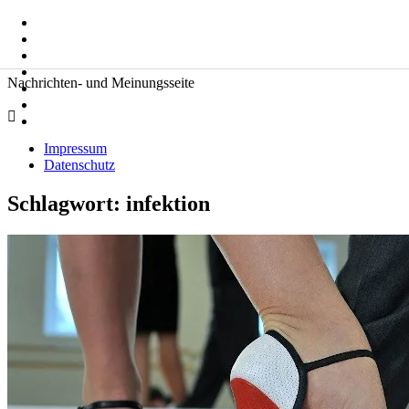
Zum
Suche
Inhalt
nach:
springen
Zeitkommentare
Nachrichten- und Meinungsseite
Impressum
Datenschutz
Schlagwort:
infektion