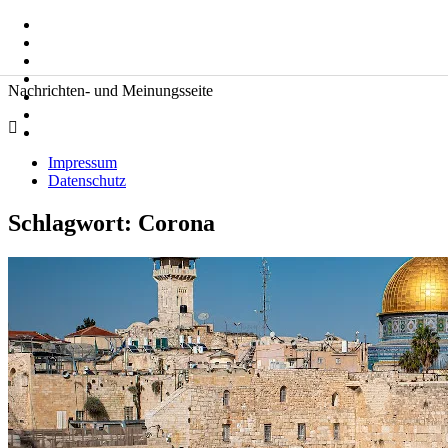
Zum
Suche
Inhalt
nach:
springen
Zeitkommentare
Nachrichten- und Meinungsseite
Impressum
Datenschutz
Schlagwort:
Corona